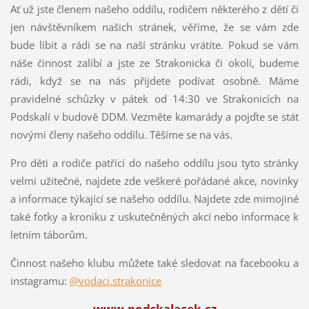
Ať už jste členem našeho oddílu, rodičem některého z dětí či
jen návštěvníkem našich stránek, věříme, že se vám zde
bude líbit a rádi se na naší stránku vrátíte. Pokud se vám
náše činnost zalíbí a jste ze Strakonicka či okolí, budeme
rádi, když se na nás přijdete podívat osobně. Máme
pravidelné schůzky v pátek od 14:30 ve Strakonicích na
Podskalí v budově DDM. Vezměte kamarády a pojďte se stát
novými členy našeho oddílu. Těšíme se na vás.
Pro děti a rodiče patřící do našeho oddílu jsou tyto stránky
velmi užitečné, najdete zde veškeré pořádané akce, novinky
a informace týkající se našeho oddílu. Najdete zde mimojiné
také fotky a kroniku z uskutečněných akcí nebo informace k
letním táborům.
Činnost našeho klubu můžete také sledovat na facebooku a
instagramu:
@vodaci.strakonice
www.podskalacek.cz