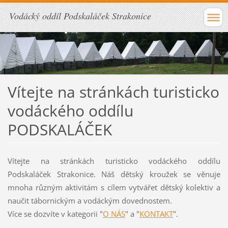
Vodácký oddíl Podskaláček Strakonice
Vítejte na stránkách turisticko
vodáckého oddílu
PODSKALÁČEK
Vítejte na stránkách turisticko vodáckého oddílu
Podskaláček Strakonice. Náš dětský kroužek se věnuje
mnoha různým aktivitám s cílem vytvářet dětský kolektiv a
naučit tábornickým a vodáckým dovednostem.
Více se dozvíte v kategorii "
O NÁS
" a "
KONTAKT
".